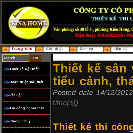
Trang chủ
Giới thiệu
Dịch vụ
Liên hệ
Thiết kế sân
Thiết kế Nội thất
tiểu cảnh, t
Hoàn thiện nội thất
Posted date 14/12/2012
Vật liệu
time(s)
)
Thi công ngoại thất
Phong Thủy
Thiết kế thi côn