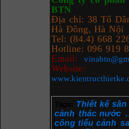
BTN
Địa chỉ: 38 Tổ Dâ
Hà Đông, Hà Nội
Tel: (84.4) 668 2
Hotline: 096 919
Email:
vinabtn@gm
Website
www.kientructhietke
Thiết kế sâ
Tags:
cảnh
thác nước
,
,
công tiểu cảnh
s
,