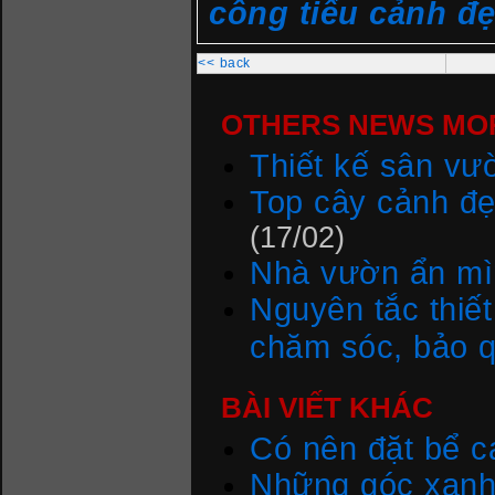
công tiểu cảnh đ
<< back
OTHERS NEWS MOR
Thiết kế sân vư
Top cây cảnh đẹ
(17/02)
Nhà vườn ẩn mìn
Nguyên tắc thiế
chăm sóc, bảo 
BÀI VIẾT KHÁC
Có nên đặt bể 
Những góc xanh