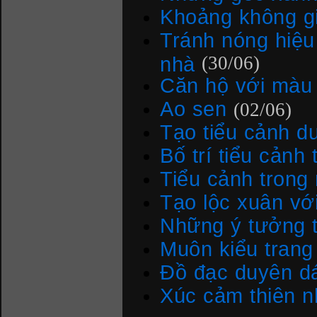
Khoảng không gi
Tránh nóng hiệu
nhà
(30/06)
Căn hộ với màu
Ao sen
(02/06)
Tạo tiểu cảnh d
Bố trí tiểu cảnh
Tiểu cảnh trong
Tạo lộc xuân vớ
Những ý tưởng t
Muôn kiểu trang 
Đồ đạc duyên d
Xúc cảm thiên 