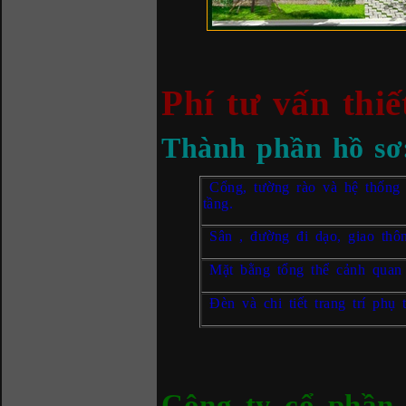
Phí tư vấn thi
Thành phần hồ sơ
Cổng, tường rào và hệ thống 
tầng.
Sân ,
đường đi dạo, giao thôn
Mặt bằng tổng thể cảnh quan
Đèn và chi tiết trang trí phụ t
Công ty cổ phần