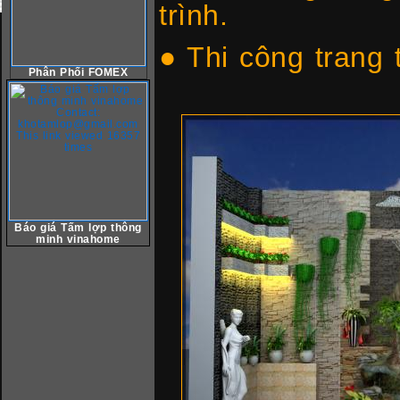
trình.
● Thi công trang t
Phân Phối FOMEX
Báo giá Tấm lợp thông
minh vinahome