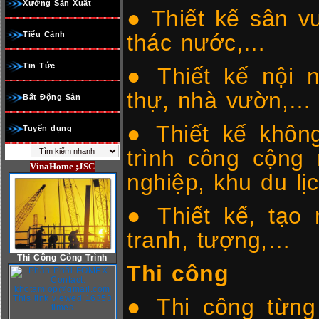
Xưởng Sản Xuất
● Thiết kế sân v
Tiểu Cảnh
thác nước,…
Tin Tức
● Thiết kế nội n
thự, nhà vườn,…
Bất Động Sản
● Thiết kế khôn
Tuyển dụng
trình công cộng
VinaHome ;JSC
nghiệp, khu du lị
● Thiết kế, tạo
tranh, tượng,…
Thi Công Công Trình
Thi công
● Thi công từng