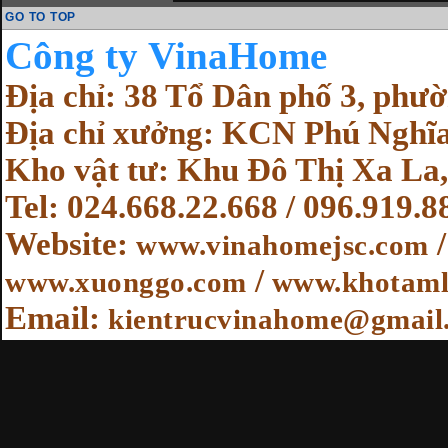
GO TO TOP
Cô
ng ty VinaHome
Địa chỉ: 38 Tổ Dân phố 3, ph
Địa chỉ xưởng: KCN Phú Nghĩa
Kho vật tư: Khu Đô Thị Xa La,
Tel: 024.668.22.668 / 096.919.8
Website
:
www.vinahomejsc.com
/
www.xuonggo.com
www.khotaml
Email:
kientrucvinahome@gmail