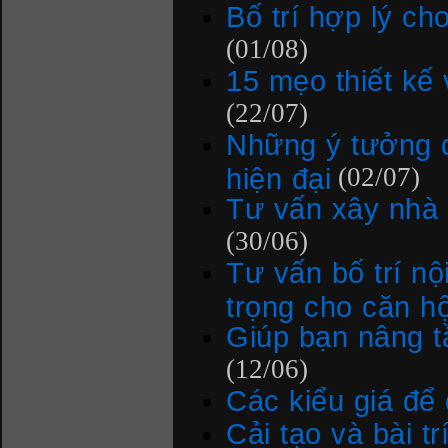
Bố trí hợp lý ch
(01/08)
15 mẹo thiết kế 
(22/07)
Những ý tưởng 
hiện đại
(02/07)
Tư vấn xây nhà 
(30/06)
Tư vấn bố trí nộ
trọng cho căn h
Giúp bạn nâng t
(12/06)
Các kiểu giá để
Cải tạo và bài t