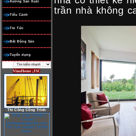
nhà có thiết kế hi
Xưởng Sản Xuất
trần nhà không c
Tiểu Cảnh
Tin Tức
Bất Động Sản
Tuyển dụng
VinaHome ;JSC
Thi Công Công Trình