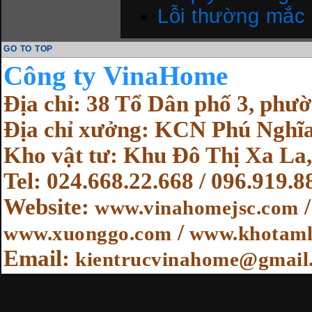
Lỗi thường mắc t
GO TO TOP
Cô
ng ty VinaHome
Địa chỉ: 38 Tổ Dân phố 3, ph
Địa chỉ xưởng: KCN Phú Nghĩa
Kho vật tư: Khu Đô Thị Xa La,
Tel: 024.668.22.668 / 096.919.8
Website
:
www.vinahomejsc.com
/
www.xuonggo.com
www.khotaml
Email:
kientrucvinahome@gmail