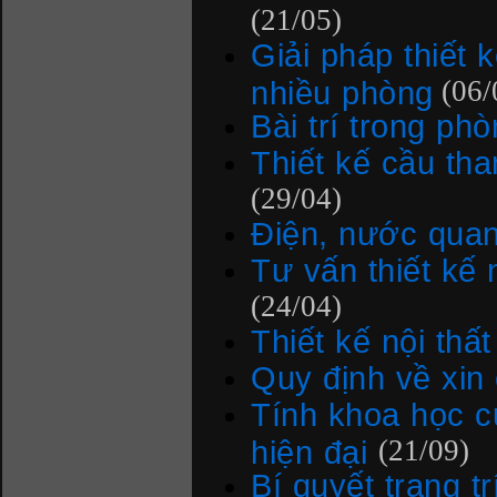
(21/05)
Giải pháp thiết
nhiều phòng
(06/
Bài trí trong ph
Thiết kế cầu th
(29/04)
Điện, nước quan 
Tư vấn thiết kế 
(24/04)
Thiết kế nội thất
Quy định về xin
Tính khoa học c
hiện đại
(21/09)
Bí quyết trang t