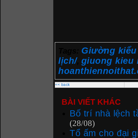
Giường kiểu
Tags:
lịch/
giuong kieu 
,
hoanthiennoithat
<< back
BÀI VIẾT KHÁC
Bố trí nhà lệch 
(28/08)
Tổ ấm cho đại gi