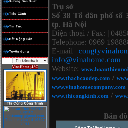
Xưởng Sản Xuất
Trụ sở
Số 38 Tổ dân phố số 
Tiểu Cảnh
tp. Hà Nội
Tin Tức
Điện thoại / Fax: | 04
Bất Động Sản
Telephone: 0969 19888
E-mail |
congtyvinaho
Tuyển dụng
info@vinahome.com
Website:
VinaHome ;JSC
www.hoanthienno
/
www.thachcaodep.com
www
www.vinahomecompany.com
/
www.thicongkinh.com
www.
Thi Công Công Trình
Bản đồ