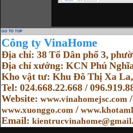
GO TO TOP
Cô
ng ty VinaHome
Địa chỉ: 38 Tổ Dân phố 3, ph
Địa chỉ xưởng: KCN Phú Nghĩa
Kho vật tư: Khu Đô Thị Xa La,
Tel: 024.668.22.668 / 096.919.8
Website
:
www.vinahomejsc.com
/
www.xuonggo.com
www.khotaml
Email:
kientrucvinahome@gmail