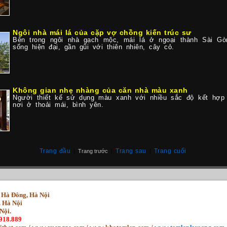
Ngôi nhà mái lá của cặp vợ chồng kiến trúc sư
Bên trong ngôi nhà gạch mộc, mái lá ở ngoại thành Sài Gò
sống hiện đại, gần gũi với thiên nhiên, cây cỏ.
Không gian nhẹ nhàng của căn nhà màu xanh
Người thiết kế sử dụng màu xanh với nhiều sắc độ kết hợp
nơi ở thoải mái, bình yên.
Trang đầu
Trang sau
Trang cuối
|
Trang trước
|
|
n Hà Đông, Hà Nội
. Hà Nội
Nội.
.918.889