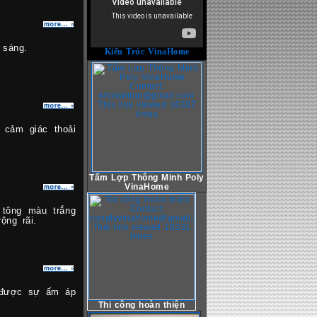
 sáng.
Kiến Trúc VinaHome
cảm giác thoải
Tấm Lợp Thông Minh Poly
VinaHome
tông màu trắng
ộng rãi.
ó được sự ấm áp
Thi công hoàn thiện