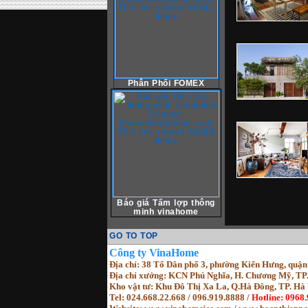
Phân Phối FOMEX
Báo giá Tấm lợp thông
minh vinahome
GO TO TOP
Cô
ng ty VinaHome
Địa chỉ: 38 Tổ Dân phố 3, phường Kiến Hưng, quậ
Địa chỉ xưởng: KCN Phú Nghĩa, H. Chương Mỹ, TP
Kho vật tư: Khu Đô Thị Xa La, Q.Hà Đông, TP. Hà 
Tel: 024.668.22.668 / 096.919.8888 /
Hotline: 0968