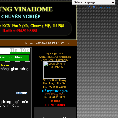
Powered by
Translate
Thứ sáu, 7/8/2026 10:49:48 GMT+7
Tin Tức
--*--
VINA HOME
Architectural Construction
Kiến Bốn Phương
Joint Stock Company
o Nam
không gian sống
Số 38-
Kiến Hưng
Hà Đông - Hà Nội
TeL: 02466822668
Hỗ trợ trực tuyến
KTS Đăng Tuấn
Tel: 0968918889
Hotline
 phòng ngủ nên
096.919.8888
chi tiết...