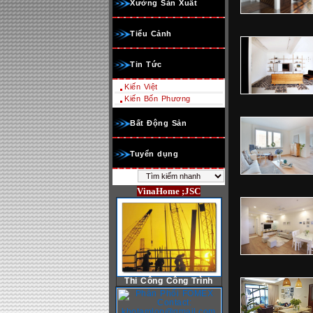
Xưởng Sản Xuất
Tiểu Cảnh
Tin Tức
Kiến Việt
Kiến Bốn Phương
Bất Động Sản
Tuyển dụng
VinaHome ;JSC
Thi Công Công Trình