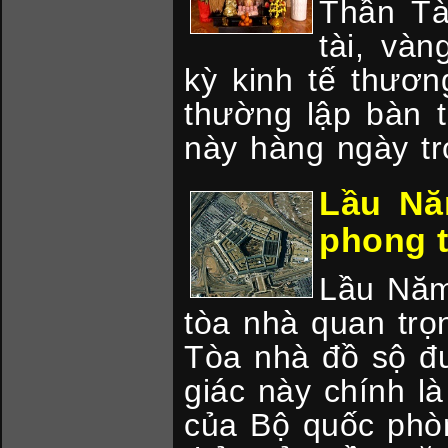
Thần Tài
tài, vàn
kỳ kinh tế thươn
thường lập bàn 
này hàng ngày t
Lầu Nă
phong 
Lầu Năm
tòa nhà quan trọ
Tòa nhà đồ sộ đư
giác này chính l
của Bộ quốc phò