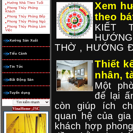
Xem hư
Hướng Nhà Theo Tuổi
Phong Thủy Phòng
Khách
theo bá
Phong Thủy Phòng Bếp
Phong Thủy Phòng Ngủ
KIẾT 
Phong Thủy Phòng Làm
Việc
HƯỚNG
Xưởng Sản Xuất
THỜ , HƯỚNG Đ
Tiểu Cảnh
Thiết k
Tin Tức
nhân, tà
Bất Động Sản
Một phò
để lại 
Tuyển dụng
còn giúp ích c
VinaHome ;JSC
quan hệ của gia
khách hợp phong 