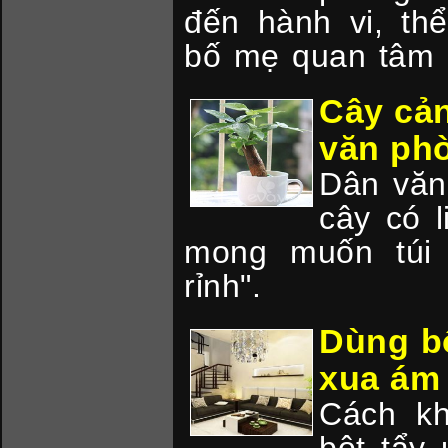
đến hành vi, th
bố mẹ quan tâm đ
Cây cản
văn ph
Dân văn 
cây có l
mong muốn túi 
rỉnh".
Dùng bộ
xua ám 
Cách kh