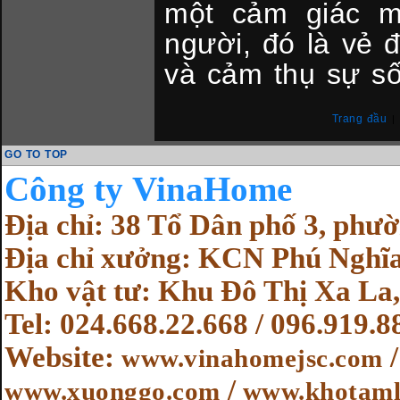
một cảm giác m
người, đó là vẻ đ
và cảm thụ sự số
Trang đầu
|
GO TO TOP
Cô
ng ty VinaHome
Địa chỉ: 38 Tổ Dân phố 3, ph
Địa chỉ xưởng: KCN Phú Nghĩa
Kho vật tư: Khu Đô Thị Xa La,
Tel: 024.668.22.668 / 096.919.8
Website
:
www.vinahomejsc.com
/
www.xuonggo.com
www.khotaml