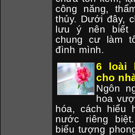
công năng, thẩ
thủy. Dưới đây, c
lưu ý nên biết
chung cư làm t
đình mình.
6 loài
cho nh
Ngôn ng
hoa vượt
hóa, cách hiểu 
nước riêng biệ
biểu tượng phon