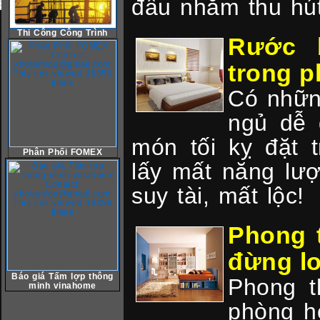
đầu nhằm thu hút
Thi Công Công Trình
Rước 
trong 
Có nhữn
ngủ dễ 
món tối kỵ đặt 
Phân Phối FOMEX
lấy mất năng lư
suy tài, mất lộc!
Phong 
đừng lơ
Báo giá Tấm lợp thông
Phong t
minh vinahome
phòng h