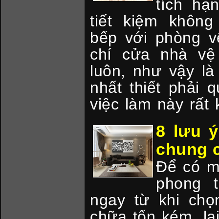
tích hạ
tiết kiệm không
bếp với phòng v
chí cửa nhà vệ
luôn, như vậy l
nhất thiết phải 
việc làm này rất
8 lưu ý
chung 
Để có m
phong 
ngay từ khi chọ
chữa tốn kém, lạ