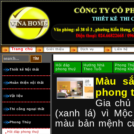
Trang chủ
Giới thiệu
Dịch vụ
Liên hệ
Hỏi đáp
Hướng Nhà
Phong Th
phong thuỷ
Theo Tuổi
Phòng Kh
Thiết kế Nội thất
Màu sắ
Hoàn thiện nội thất
phong 
Vật liệu
Gia chủ
Thi công ngoại thất
(xanh lá) vì Mộ
màu bản mệnh củ
Phong Thủy
Hỏi đáp phong thuỷ