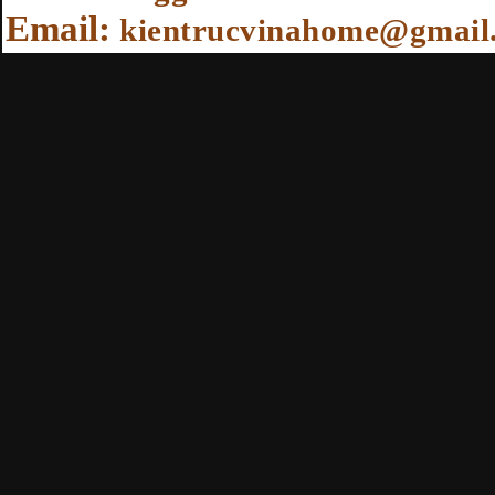
Email:
kientrucvinahome@gmail