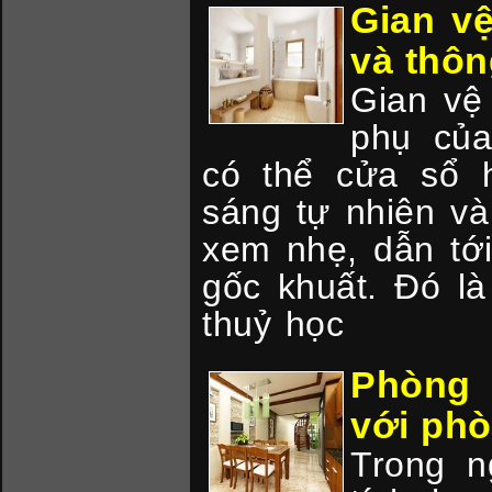
Gian vệ
và thôn
Gian vệ 
phụ của
có thể cửa sổ h
sáng tự nhiên và
xem nhẹ, dẫn tới
gốc khuất. Đó là
thuỷ học
Phòng 
với phò
Trong n